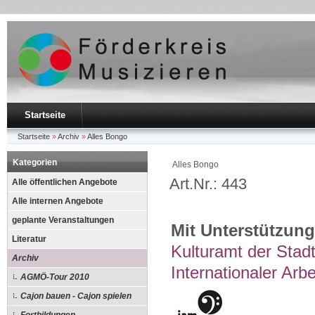
Startseite
Startseite
»
Archiv
»
Alles Bongo
Kategorien
Alles Bongo
Art.Nr.: 443
Alle öffentlichen Angebote
Alle internen Angebote
geplante Veranstaltungen
Mit Unterstützung
Literatur
Kulturamt der Stad
Archiv
Internationaler Arbe
AGMÖ-Tour 2010
Cajon bauen - Cajon spielen