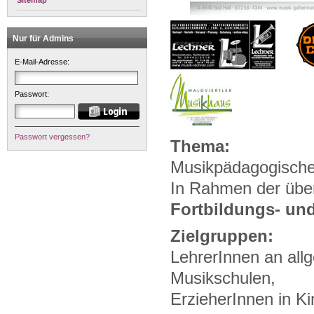
Sitemap
Nur für Admins
E-Mail-Adresse:
Passwort:
Passwort vergessen?
Thema:
Musikpädagogische
In Rahmen der übe
Fortbildungs- und
Zielgruppen:
LehrerInnen an all
Musikschulen,
ErzieherInnen in K