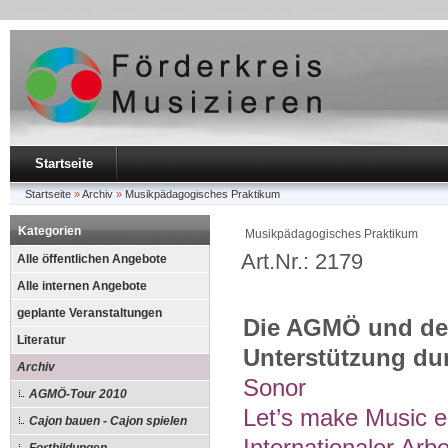
Startseite
Startseite
»
Archiv
»
Musikpädagogisches Praktikum
Kategorien
Musikpädagogisches Praktikum
Art.Nr.: 2179
Alle öffentlichen Angebote
Alle internen Angebote
geplante Veranstaltungen
Die AGMÖ und der
Literatur
Unterstützung du
Archiv
Sonor
AGMÖ-Tour 2010
Let’s make Music e
Cajon bauen - Cajon spielen