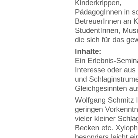
Kinderkrippen,
PädagogInnen in so
BetreuerInnen an K
StudentInnen, Musik
die sich für das ge
Inhalte:
Ein Erlebnis-Semina
Interesse oder aus 
und Schlaginstrum
Gleichgesinnten au
Wolfgang Schmitz le
geringen Vorkenntni
vieler kleiner Schl
Becken etc. Xyloph
besonders leicht e