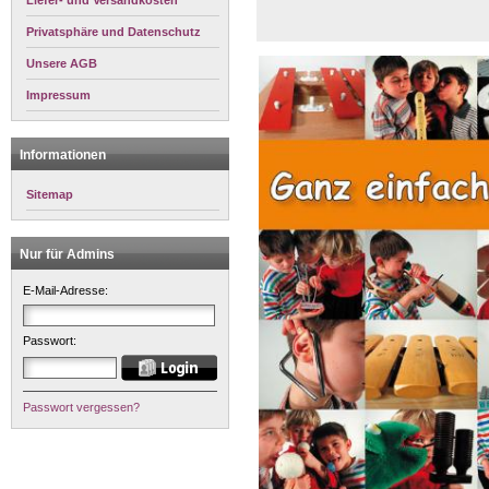
Liefer- und Versandkosten
Privatsphäre und Datenschutz
Unsere AGB
Impressum
Informationen
Sitemap
Nur für Admins
E-Mail-Adresse:
Passwort:
Passwort vergessen?