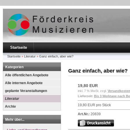
Startseite
Startseite
»
Literatur
»
Ganz einfach, aber wie?
Kategorien
Ganz einfach, aber wie?
Alle öffentlichen Angebote
Alle internen Angebote
19,80 EUR
geplante Veranstaltungen
inkl. 7 % MwSt. zzgl.
Versandkoste
Lieferzeit:
Bis 3 Werktage nach B
Literatur
19,80 EUR pro Stück
Archiv
Art.Nr.:
20839
Mehr über...